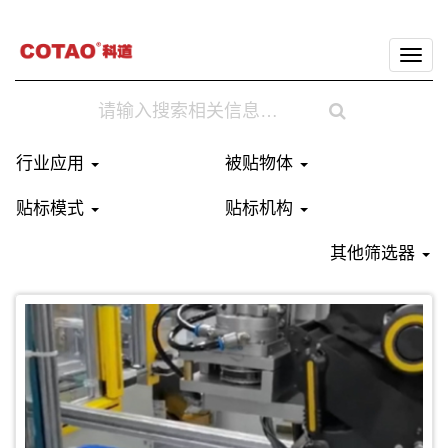
切
换
导
航
行业应用
被贴物体
贴标模式
贴标机构
其他筛选器