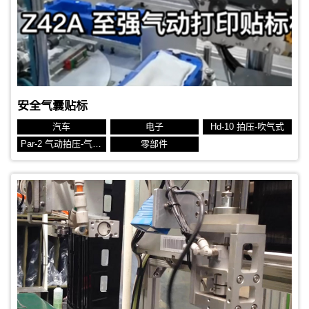
安全气囊贴标
汽车
电子
Hd-10 拍压-吹气式
Par-2 气动拍压-气动旋转
零部件