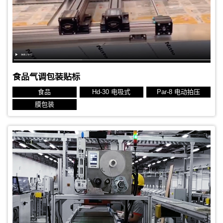
标签规格：60x50 mm 热转印标签
食品气调包装贴标
食品
Hd-30 电吸式
Par-8 电动拍压
膜包装
贴标对象：输液袋
贴标位置：顶面
生产节拍：2.4秒
标签规格：82x75 mm 热转印标签