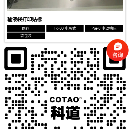
输液袋打印贴标
医疗
Hd-30 电吸式
Par-8 电动拍压
袋包装