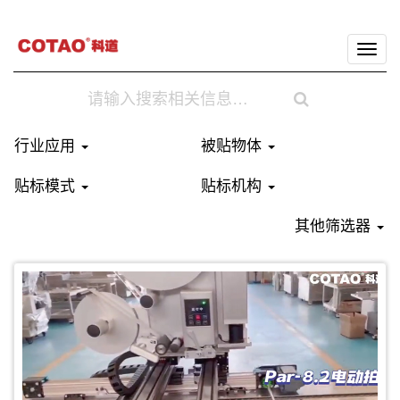
切
换
导
航
行业应用
被贴物体
贴标模式
贴标机构
其他筛选器
贴标对象：书本
贴标位置：顶贴
生产节拍：2.4秒