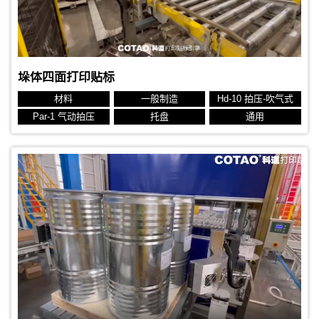
垛体四面打印贴标
材料
一般制造
Hd-10 拍压-吹气式
Par-1 气动拍压
托盘
通用
贴标对象：锭垛
贴标位置：侧面前端面
生产节拍：1分钟/件
标签规格：侧面100x40 mm前面70x40mm 热转印标签