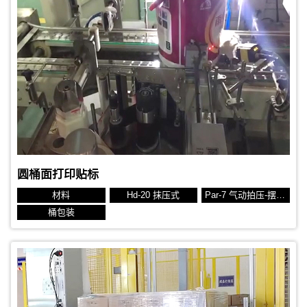
贴标对象：托盘
贴标位置：侧面、前端面
生产节拍：45秒
标签规格：150x215 mm 热转印标签
圆桶面打印贴标
材料
Hd-20 抹压式
Par-7 气动拍压-摆动抹压
桶包装