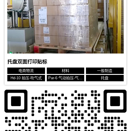
托盘双面打印贴标
电商物流
材料
一般制造
Hd-10 拍压-吹气式
Par-6 气动拍压-气动摆臂
托盘