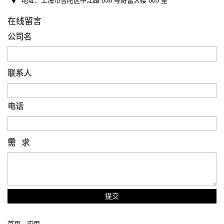
地址：上海市普陀区中江路 858 号奇富大楼 805 室
在线留言
公司名
联系人
电话
需 求
提交
首页
—
应用