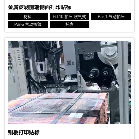
金属锭剁前端侧面打印贴标
材料
Hd-10 拍压-吹气式
Par-1 气动拍压
Par-5 气动摆臂
托盘
贴标对象：化纤棉包
贴标位置：侧面
生产节拍：15秒
标签规格： 80 x 50 mm 热转印标签
铜板打印贴标