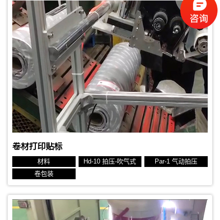
贴标对象：圆桶
贴标位置：侧面
生产节拍：6秒
标签规格：50x80 mm 热转印标签
卷材打印贴标
材料
Hd-10 拍压-吹气式
Par-1 气动拍压
卷包装