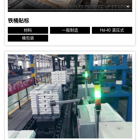
铁桶贴标
材料
一般制造
Hd-40 滚压式
桶包装
贴标对象：铜板
贴标位置：顶面
生产节拍：15秒
标签规格：100x100 mm 热转印标签