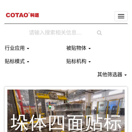
切
换
导
航
行业应用
被贴物体
贴标模式
贴标机构
其他筛选器