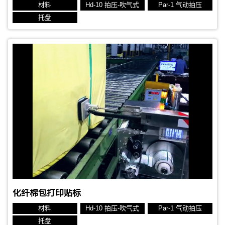
材料
Hd-10 拍压-吹气式
Par-1 气动拍压
托盘
贴标对象：书本
贴标位置：顶贴
生产节拍：2.4秒
标签规格：60x50 mm 热转印标签
化纤棉包打印贴标
材料
Hd-10 拍压-吹气式
Par-1 气动拍压
托盘