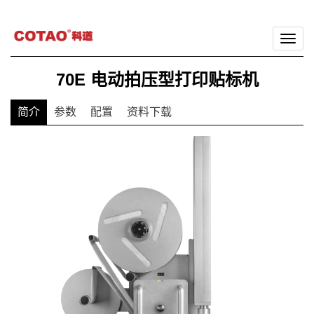
切
换
70E 电动拍压型打印贴标机
导
航
简介
参数
配置
资料下载